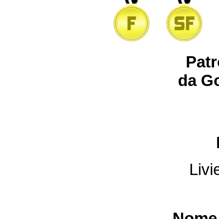
Patr
da Go
Livi
Nome 