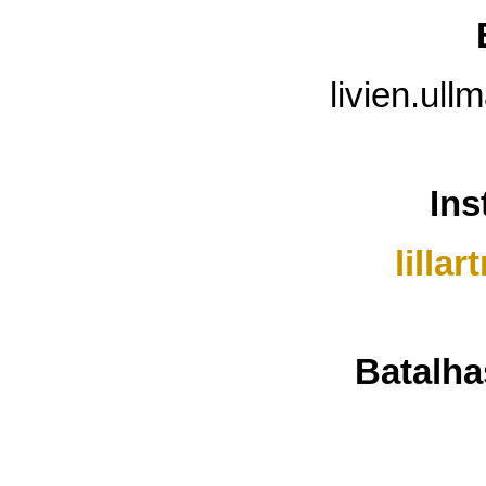
livien.ul
Ins
lilla
Batalha