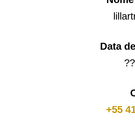
lill
Data d
??
C
+55 4