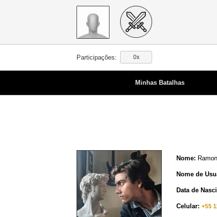
Participações:
0x
Minhas Batalhas
Nome:
Ramon 
Nome de Usuá
Data de Nasc
Celular:
+55 1