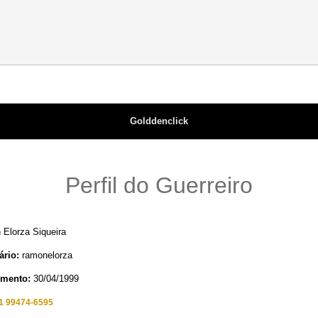
Golddenclick
Perfil do Guerreiro
Elorza Siqueira
rio:
ramonelorza
imento:
30/04/1999
1 99474-6595