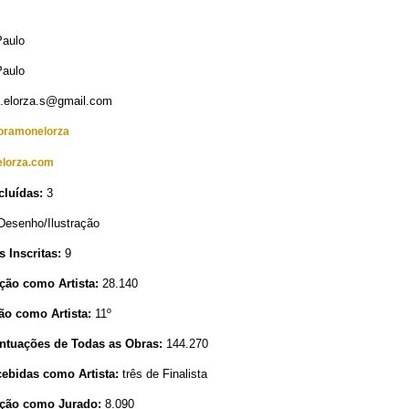
aulo
aulo
.elorza.s@gmail.com
oramonelorza
lorza.com
cluídas:
3
esenho/Ilustração
s Inscritas:
9
ção como Artista:
28.140
ão como Artista:
11º
tuações de Todas as Obras:
144.270
ebidas como Artista:
três de Finalista
ção como Jurado:
8.090