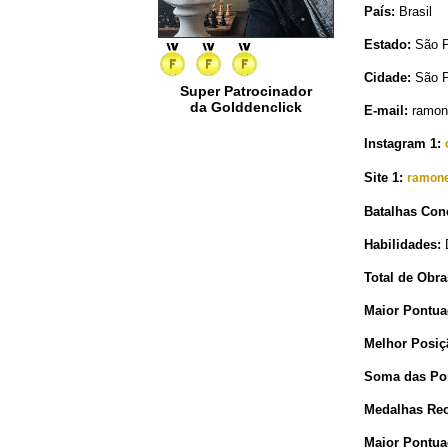
País:
Brasil
Estado:
São P
Cidade:
São P
Super Patrocinador
da Golddenclick
E-mail:
ramon
Instagram 1:
Site 1:
ramone
Batalhas Con
Habilidades:
D
Total de Obra
Maior Pontua
Melhor Posiç
Soma das Pon
Medalhas Rec
Maior Pontua